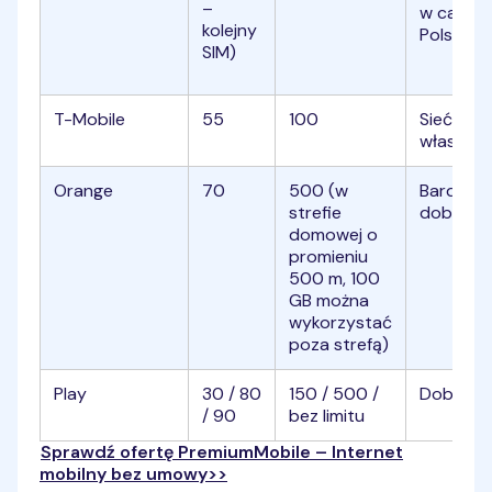
–
w całej
kolejny
Polsce
SIM)
T-Mobile
55
100
Sieć
własna
Orange
70
500 (w
Bardzo
strefie
dobry
domowej o
promieniu
500 m, 100
GB można
wykorzystać
poza strefą)
Play
30 / 80
150 / 500 /
Dobry
/ 90
bez limitu
Sprawdź ofertę PremiumMobile – Internet
mobilny bez umowy>>