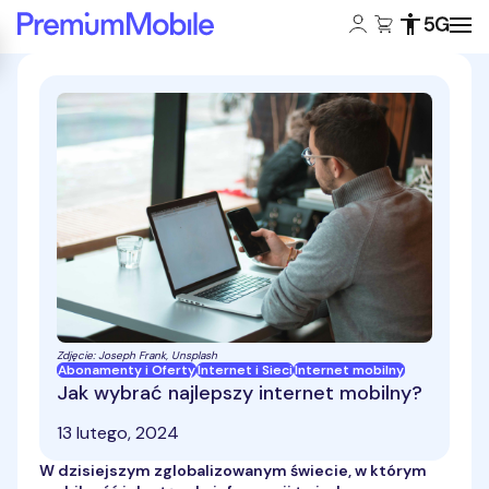
Konto klienta:
Koszyk:
Dostępność
Zasięg 5
Powróć do strony głównej
Zdjęcie: Joseph Frank, Unsplash
Abonamenty i Oferty
Internet i Sieci
Internet mobilny
Jak wybrać najlepszy internet mobilny?
13 lutego, 2024
W dzisiejszym zglobalizowanym świecie, w którym