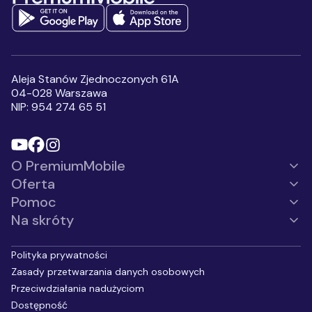
na temat
przetwarzania danych osobowych
Wyrażam zgodę na
otrzymywanie, przesłanych
przez Premium Mobile sp. z
o.o., informacji handlowych,
Aleja Stanów Zjednoczonych 61A
w tym na marketing
04-028 Warszawa
bezpośredni przy użyciu
NIP: 954 274 65 51
automatycznych systemów
wywołujących lub
telekomunikacyjnych
urządzeń końcowych, w
szczególności w ramach
O PremiumMobile
korzystania z usług
komunikacji
Oferta
interpersonalnej, z
wykorzystaniem telefonu,
Pomoc
SMS, MMS.
*
Na skróty
Polityka prywatności
Zasady przetwarzania danych osobowych
Przeciwdziałania nadużyciom
Dostępność