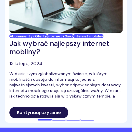
Abonamenty i Oferty
Internet i Sieci
Internet mobilny
Jak wybrać najlepszy internet
mobilny?
13 lutego, 2024
W dzisiejszym zglobalizowanym świecie, w którym
mobilność i dostęp do informacji to jedne z
najważniejszych kwestii, wybór odpowiedniego dostawcy
Internetu mobilnego staje się szczególnie ważny. W miarę
jak technologia rozwija się w błyskawicznym tempie, a
potrzeby użytkowników stale ewoluują, ta decyzja zależy
nie tylko od prędkości i dostępności, ale także
Kontynuuj czytanie
kompatybilności z nowoczesnymi technologiami,
stabilności sygnału oraz elastyczności umów. Przed
dokonaniem wyboru warto zgłębić tajniki działania
Internetu mobilnego, jego różnorodne opcje oraz