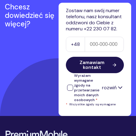
najnowsze trendy, aby zapewnić sobie optymalne
Chcesz
połączenie we wszystkich warunkach. Sprawdź, jaki
Zostaw nam swój numer
dowiedzieć się
będzie najlepszy mobilny Internet w 2026 roku.
telefonu, nasz konsultant
więcej?
oddzwoni do Ciebie z
numeru +22 230 07 82.
Numer telefonu
+48
Zamawiam
kontakt
Wyrażam
wymagane
zgody na
rozwiń
przetwarzanie
moich danych
osobowych
*
*
Wszystkie zgody są wymagane
Wyrażam zgodę na przetwarzanie
przez Premium Mobile Sp. z o.o.
numeru telefonu w celu kontaktu i
przedstawienia oferty własnej.
Stopka serwisu
Administratorem przekazanych
danych osobowych jest Premium
Mobile Sp. z o.o.
Pełne informacje