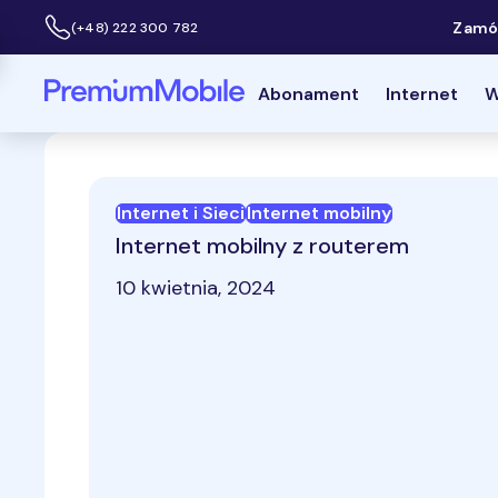
Zamów
(+48) 222 300 782
Infolinia:
Powróć do strony głównej
Abonament
Internet
W
Internet i Sieci
Internet mobilny
Internet mobilny z routerem
10 kwietnia, 2024