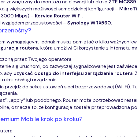
ter zewnętrzny do montażu na elewacji lub oknie
ZTE MC889
ją większych możliwości samodzielnej konfiguracji –
MikroT
za 3000 Mbps) –
Korvica Router WiFi,
od względem przepustowości –
Synology
WRX560
.
 przenośny?
em wymagającym, jednak musisz pamiętać o kilku ważnych kwest
iguracja routera
, która umożliwi Ci korzystanie z Internetu m
czoną przez Twojego operatora.
dzenie się uruchomi, co zazwyczaj sygnalizowane jest zaświece
o, aby
uzyskać dostęp do interfejsu zarządzania routera
.
rukcji obsługi urządzenia.
ia przejdź do sekcji ustawień sieci bezprzewodowej (Wi-Fi). 
ączenia.
apisz”, „apply” lub podobnego. Router może potrzebować rest
tabilne, oznacza to, że konfiguracja została przeprowadzona po
remium Mobile krok po kroku?
utera.