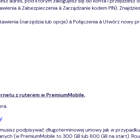
iesz adres, pod którym zalogujesz się do konta i przejdziesz 
awienia à Zabezpieczenia à Zarządzanie kodem PIN). Znajdziesz
tawienia (narzędzia lub opcje) à Połączenia à Utwórz nowy prof
ternetu z ruterem w PremiumMobile.
ra.
y
nie musisz podpisywać długoterminowej umowy jak w przypadk
nych (w PremiumMobile to 300 GB lub 600 GB na start). Route