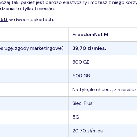
czaj taki pakiet jest bardzo elastyczny i możesz z niego korz
zenia to tylko 1 miesiąc.
y 5G
w dwóch pakietach:
FreedomNet M
bsługę, zgody marketingowe)
39,70 zł/mies.
300 GB
500 GB
Na tyle, ile chcesz, z mies
Sieci Plus
5G
20,70 zł/mies.