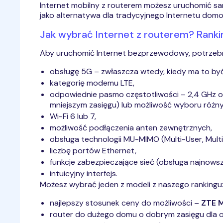
Internet mobilny z routerem możesz uruchomić samo
jako alternatywa dla tradycyjnego Internetu dom
Jak wybrać Internet z routerem? Ranki
Aby uruchomić Internet bezprzewodowy, potrzebn
obsługę 5G – zwłaszcza wtedy, kiedy ma to by
kategorię modemu LTE,
odpowiednie pasmo częstotliwości – 2,4 GHz o 
mniejszym zasięgu) lub możliwość wyboru różny
Wi-Fi 6 lub 7,
możliwość podłączenia anten zewnętrznych,
obsługa technologii MU-MIMO (Multi-User, Multi
liczbę portów Ethernet,
funkcje zabezpieczające sieć (obsługa najnow
intuicyjny interfejs.
Możesz wybrać jeden z modeli z naszego rankingu
najlepszy stosunek ceny do możliwości –
ZTE 
router do dużego domu o dobrym zasięgu dla o