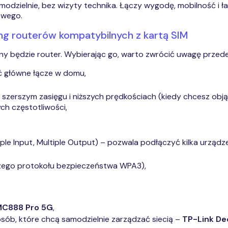
dzielnie, bez wizyty technika. Łączy wygodę, mobilność i łat
owego.
ng routerów kompatybilnych z kartą SIM
y będzie router. Wybierając go, warto zwrócić uwagę przede
ć główne łącze w domu,
szerszym zasięgu i niższych prędkościach (kiedy chcesz obją
ch częstotliwości,
ple Input, Multiple Output) – pozwala podłączyć kilka urządz
szego protokołu bezpieczeństwa WPA3),
:
MC888 Pro 5G
,
sób, które chcą samodzielnie zarządzać siecią –
TP-Link
De