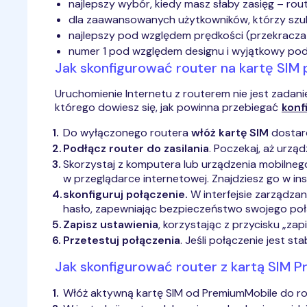
najlepszy wybór, kiedy masz słaby zasięg – rou
dla zaawansowanych użytkowników, którzy szuka
najlepszy pod względem prędkości (przekrac
numer 1 pod względem designu i wyjątkowy p
Jak skonfigurować router na kartę SIM
Uruchomienie Internetu z routerem nie jest zadani
którego dowiesz się, jak powinna przebiegać
konf
Do wyłączonego routera
włóż kartę SIM
dostar
Podłącz router do zasilania
. Poczekaj, aż urzą
Skorzystaj z komputera lub urządzenia mobilneg
w przeglądarce internetowej. Znajdziesz go w inst
skonfiguruj połączenie.
W interfejsie zarządzan
hasło, zapewniając bezpieczeństwo swojego poł
Zapisz ustawienia
, korzystając z przycisku „z
Przetestuj połączenia
. Jeśli połączenie jest s
Jak skonfigurować router z kartą SIM P
Włóż aktywną kartę SIM od PremiumMobile do ro