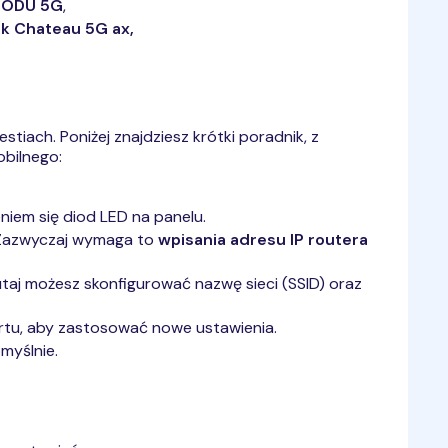
 ODU 5G
,
ik Chateau 5G ax,
iach. Poniżej znajdziesz krótki poradnik, z
obilnego:
niem się diod LED na panelu.
 Zazwyczaj wymaga to
wpisania adresu IP routera
Tutaj możesz skonfigurować nazwę sieci (SSID) oraz
artu, aby zastosować nowe ustawienia.
myślnie.