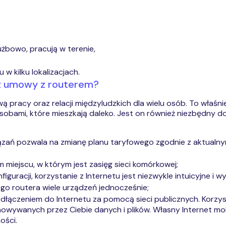
żbowo, pracują w terenie,
w kilku lokalizacjach.
ez umowy z routerem?
wą pracy oraz relacji międzyludzkich dla wielu osób. To właśn
obami, które mieszkają daleko. Jest on również niezbędny d
ań pozwala na zmianę planu taryfowego zgodnie z aktualnym
miejscu, w którym jest zasięg sieci komórkowej;
iguracji, korzystanie z Internetu jest niezwykle intuicyjne i 
o routera wiele urządzeń jednocześnie;
dłączeniem do Internetu za pomocą sieci publicznych. Korzys
wywanych przez Ciebie danych i plików. Własny Internet mobil
ości.