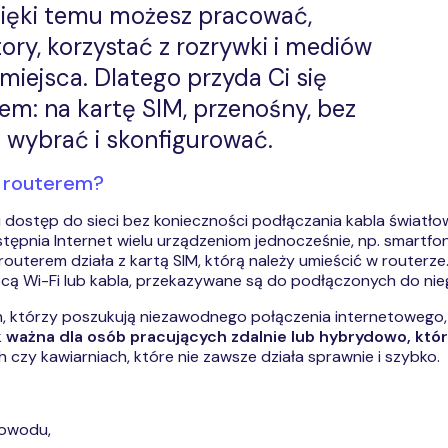
Dzięki temu możesz pracować,
ry, korzystać z rozrywki i mediów
iejsca. Dlatego przyda Ci się
m: na kartę SIM, przenośny, bez
 wybrać i skonfigurować.
 z routerem?
Ci dostęp do sieci bez konieczności podłączania kabla świat
stępnia Internet wielu urządzeniom jednocześnie, np. smart
outerem działa z kartą SIM, którą należy umieścić w routerze
ocą Wi-Fi lub kabla, przekazywane są do podłączonych do nie
, którzy poszukują niezawodnego połączenia internetowego, ni
k ważna dla osób pracujących zdalnie lub hybrydowo, któr
 czy kawiarniach, które nie zawsze działa sprawnie i szybko.
łowodu,