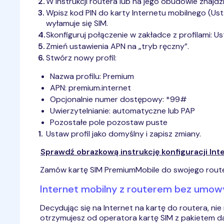
W instrukcji routera lub na jego obudowie znajdz
Wpisz kod PIN do karty Internetu mobilnego (Ust
wyłamuje się SIM.
Skonfiguruj połączenie w zakładce z profilami: Us
Zmień ustawienia APN na „tryb ręczny”.
Stwórz nowy profil:
Nazwa profilu: Premium
APN: premium.internet
Opcjonalnie numer dostępowy: *99#
Uwierzytelnianie: automatyczne lub PAP
Pozostałe pole pozostaw puste
Ustaw profil jako domyślny i zapisz zmiany.
Sprawdź obrazkową instrukcję konfiguracji In
Zamów kartę SIM PremiumMobile do swojego route
Internet mobilny z routerem bez umow
Decydując się na Internet na kartę do routera, 
otrzymujesz od operatora kartę SIM z pakietem da