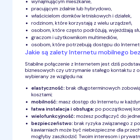
wynajmującym mieszkanie,
pracującym zdalnie lub hybrydowo,
właścicielom domków letniskowych i działek,
rodzinom, które korzystają z wielu urządzeń,
osobom, które często podróżują, wyjeżdżają słu
graczom i użytkownikom multimediów,
osobom, które potrzebują dostępu do Internetu 
Jakie są zalety Internetu mobilnego b
Stabilne połączenie z Internetem jest dziś podsta
biznesowych czy utrzymanie stałego kontaktu z os
wybierany ze względu na:
elastyczność:
brak długoterminowych zobowiąz
kosztami;
mobilność:
masz dostęp do Internetu w każdym 
łatwa instalacja i obsługa:
po początkowej konf
wielofunkcyjność:
możesz podłączyć do jedneg
bezpieczeństwo:
brak ryzyka związanego z po
kawiarniach może być niebezpieczne dla przecho
mogłyby zaszkodzić Twoim interesom i prywatn