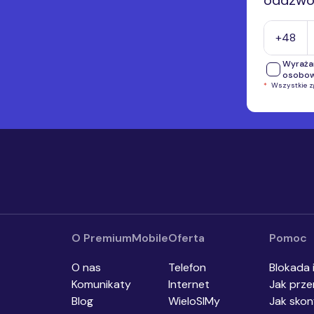
oddzwon
Numer tel
+48
Wyraża
osobo
*
Wszystkie 
Wyrażam
telefon
przekaz
inform
Wyrażam
o.o., i
automat
urządze
komunik
O PremiumMobile
Oferta
Pomoc
O nas
Telefon
Blokada 
Komunikaty
Internet
Jak prze
Blog
WieloSIMy
Jak skon