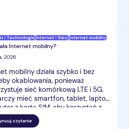
ki i Technologie
Internet i Sieci
Internet mobilny
iała Internet mobilny?
a, 2026
net mobilny działa szybko i bez
eby okablowania, ponieważ
zystuje sieć komórkową LTE i 5G.
rczy mieć smartfon, tablet, laptop
outer z kartą SIM, aby korzystać z
netu w domu, pracy lub w podróży.
ynuuj czytanie
ologia 5G w PremiumMobile