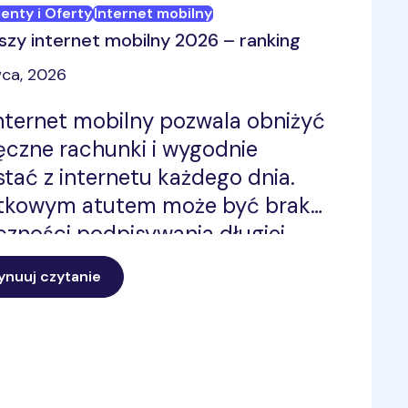
nty i Oferty
Internet mobilny
szy internet mobilny 2026 – ranking
ca, 2026
internet mobilny pozwala obniżyć
ęczne rachunki i wygodnie
stać z internetu każdego dnia.
tkowym atutem może być brak
czności podpisywania długiej
 Jeśli zastanawiasz się, jaki
ynuuj czytanie
net mobilny wybrać w 2026 roku,
dź ranking najtańszych ofert i
ź pakiet dopasowany do swoich
eb.