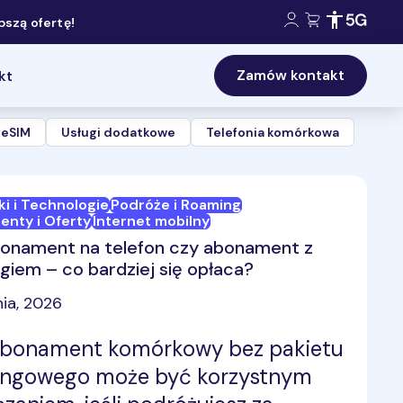
Konto klienta:
Koszyk:
Dostępność 
Zasięg 5
szą ofertę!
Zamów kontakt
kt
i eSIM
Usługi dodatkowe
Telefonia komórkowa
ki i Technologie
Podróże i Roaming
nty i Oferty
Internet mobilny
bonament na telefon czy abonament z
giem – co bardziej się opłaca?
nia, 2026
abonament komórkowy bez pakietu
ingowego może być korzystnym