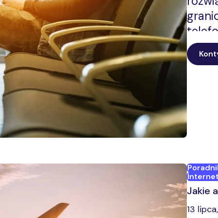
rozwi
grani
telef
porów
Kont
komó
wlicz
Poradni
Interne
Jakie 
13 lipca