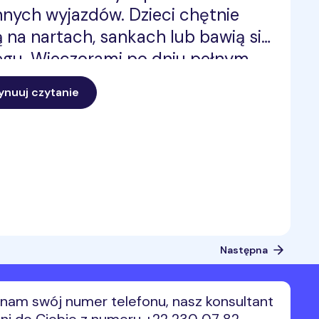
nnych wyjazdów. Dzieci chętnie
ą na nartach, sankach lub bawią się
egu. Wieczorami po dniu pełnym
 oraz w trakcie podróży sięgają po
ynuuj czytanie
y 5G na zimę od
umMobile zapewnia stały dostęp
r, filmów i aplikacji zarówno w
 jak i podczas zimowych
dów. W artykule dowiesz się, jak
otować się na ferie zimowe, jakie
ności zaplanować z dziećmi oraz
Następna
ybrać najlepszy internet mobilny
ie.
nam swój numer telefonu, nasz konsultant