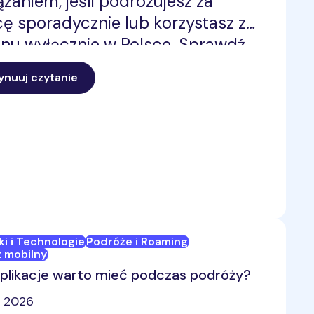
ązaniem, jeśli podróżujesz za
cę sporadycznie lub korzystasz z
onu wyłącznie w Polsce. Sprawdź
nanie taniego abonamentu
ynuuj czytanie
rkowego z abonamentem z
onym roamingiem.
ki i Technologie
Podróże i Roaming
t mobilny
aplikacje warto mieć podczas podróży?
, 2026