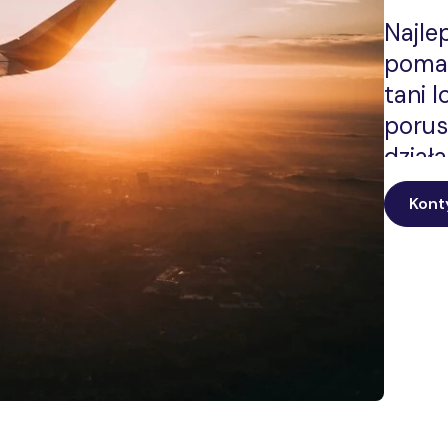
Najle
pomag
tani 
porus
działa
za gr
Kont
swobo
inter