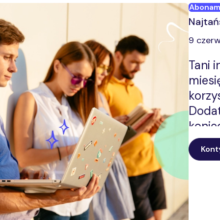
Aboname
Najtań
9 czerw
Tani 
miesi
korzy
Doda
konie
umowy.
Kont
inter
spraw
znajd
potrz