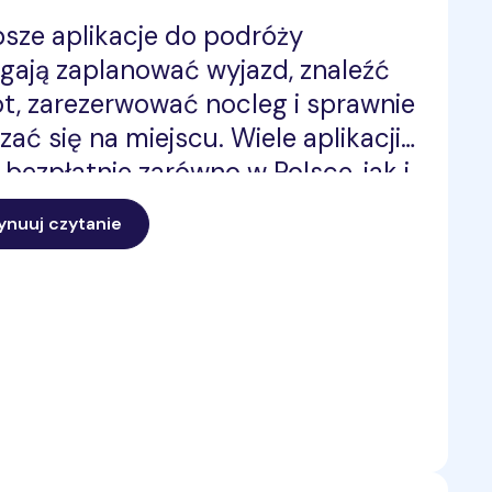
psze aplikacje do podróży
ają zaplanować wyjazd, znaleźć
lot, zarezerwować nocleg i sprawnie
zać się na miejscu. Wiele aplikacji
 bezpłatnie zarówno w Polsce, jak i
anicą. Aby korzystać z nich
ynuuj czytanie
dnie, warto zadbać o stabilny
net mobilny.