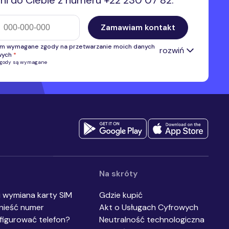
i do Ciebie z numeru +22 230 07 82.
efonu
Zamawiam kontakt
m wymagane zgody na przetwarzanie moich danych
rozwiń
wych
*
zgody są wymagane
 zgodę na przetwarzanie przez Premium Mobile Sp. z o.o. numeru
u w celu kontaktu i przedstawienia oferty własnej. Administratorem
anych danych osobowych jest Premium Mobile Sp. z o.o.
Pełne
*
acje na temat przetwarzania danych osobowych.
 zgodę na otrzymywanie, przesłanych przez Premium Mobile sp. z
nformacji handlowych, w tym na marketing bezpośredni przy użyciu
ycznych systemów wywołujących lub telekomunikacyjnych
ń końcowych, w szczególności w ramach korzystania z usług
acji interpersonalnej, z wykorzystaniem telefonu, SMS, MMS.
*
Na skróty
i wymiana karty SIM
Gdzie kupić
nieść numer
Akt o Usługach Cyfrowych
figurować telefon?
Neutralność technologiczna