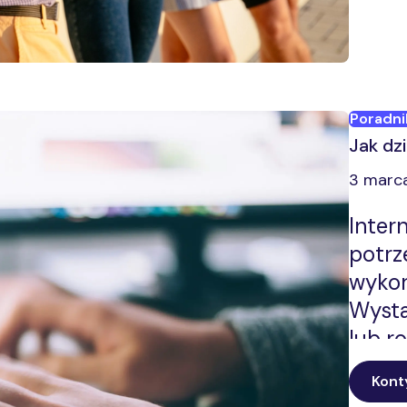
Poradni
Jak dz
3 marc
Inter
potrz
wykor
Wysta
lub r
inter
Kont
Techn