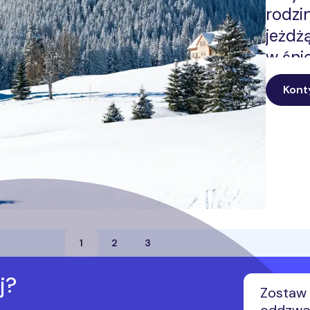
rodzi
jeżdż
w śni
ruchu
Kont
internet. Internet mobiln
Premi
do gie
domu,
wyjaz
przyg
aktyw
1
2
3
jak w
na fer
j?
Zostaw 