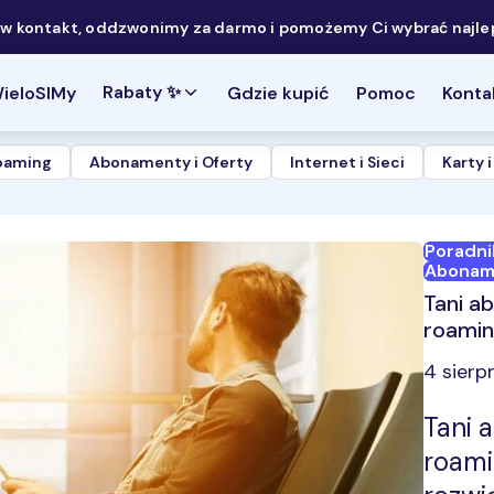
 kontakt, oddzwonimy za darmo i pomożemy Ci wybrać najlep
Rabaty ✨
ieloSIMy
Gdzie kupić
Pomoc
Konta
Roaming
Abonamenty i Oferty
Internet i Sieci
Karty 
Poradni
Aboname
Tani a
roamin
4 sierp
Tani 
roam