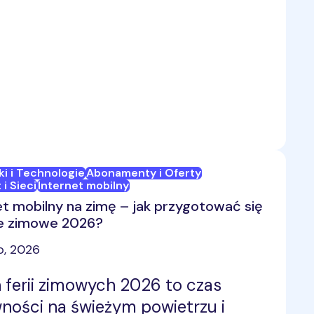
ntuje wyższą prędkość, niskie
ienia i stabilne połączenie nawet
wielu urządzeniach. Dlatego warto
ć elastyczny pakiet internetu
nego dopasowany do swoich
eb.
ki i Technologie
Abonamenty i Oferty
 i Sieci
Internet mobilny
et mobilny na zimę – jak przygotować się
ie zimowe 2026?
o, 2026
 ferii zimowych 2026 to czas
ności na świeżym powietrzu i