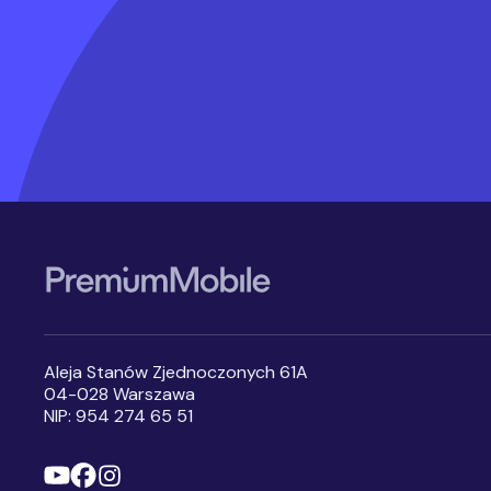
Stopka serwisu
Aleja Stanów Zjednoczonych 61A
04-028 Warszawa
NIP: 954 274 65 51