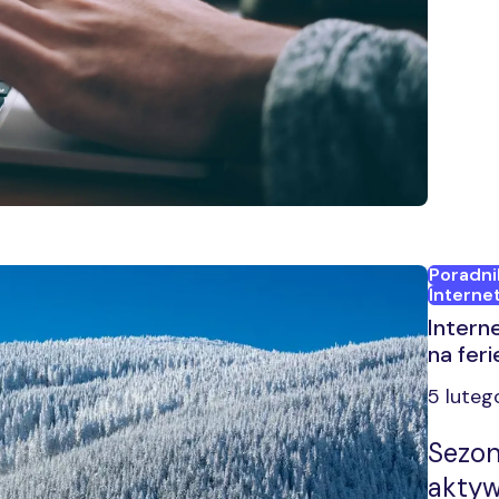
gwara
opóźn
przy 
wybra
mobil
potrz
Poradni
Internet
Intern
na fer
5 luteg
Sezon
aktyw