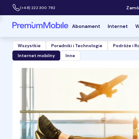
Zamów
(+48) 222 300 782
Infolinia:
Powróć do strony głównej
Abonament
Internet
W
Wszystkie
Poradniki i Technologie
Podróże i 
Internet mobilny
Inne
Blog
-
Internet
mobilny