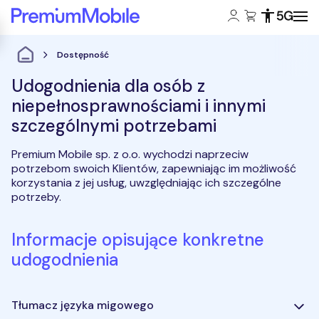
Konto klienta:
Koszyk:
Dostępność
Zasięg 5
Powróć do strony głównej
Dostępność
Udogodnienia dla osób z
niepełnosprawnościami i innymi
szczególnymi potrzebami
Premium Mobile sp. z o.o. wychodzi naprzeciw
potrzebom swoich Klientów, zapewniając im możliwość
korzystania z jej usług, uwzględniając ich szczególne
potrzeby.
Informacje opisujące konkretne
udogodnienia
Tłumacz języka migowego