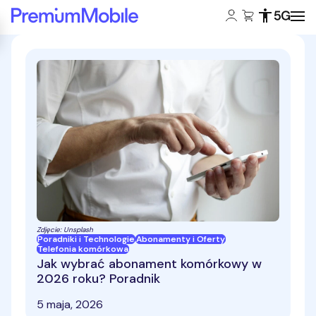
Konto klienta:
Koszyk:
Dostępność
Zasięg 5
Powróć do strony głównej
Zdjęcie: Unsplash
Poradniki i Technologie
Abonamenty i Oferty
Telefonia komórkowa
Jak wybrać abonament komórkowy w
2026 roku? Poradnik
5 maja, 2026