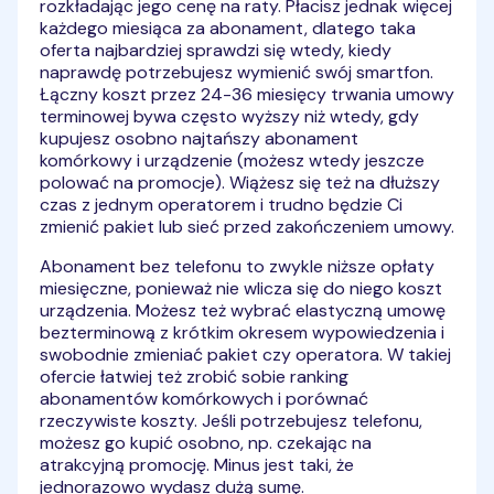
rozkładając jego cenę na raty. Płacisz jednak więcej
każdego miesiąca za abonament, dlatego taka
oferta najbardziej sprawdzi się wtedy, kiedy
naprawdę potrzebujesz wymienić swój smartfon.
Łączny koszt przez 24-36 miesięcy trwania umowy
terminowej bywa często wyższy niż wtedy, gdy
kupujesz osobno najtańszy abonament
komórkowy i urządzenie (możesz wtedy jeszcze
polować na promocje). Wiążesz się też na dłuższy
czas z jednym operatorem i trudno będzie Ci
zmienić pakiet lub sieć przed zakończeniem umowy.
Abonament bez telefonu to zwykle niższe opłaty
miesięczne, ponieważ nie wlicza się do niego koszt
urządzenia. Możesz też wybrać elastyczną umowę
bezterminową z krótkim okresem wypowiedzenia i
swobodnie zmieniać pakiet czy operatora. W takiej
ofercie łatwiej też zrobić sobie ranking
abonamentów komórkowych i porównać
rzeczywiste koszty. Jeśli potrzebujesz telefonu,
możesz go kupić osobno, np. czekając na
atrakcyjną promocję. Minus jest taki, że
jednorazowo wydasz dużą sumę.