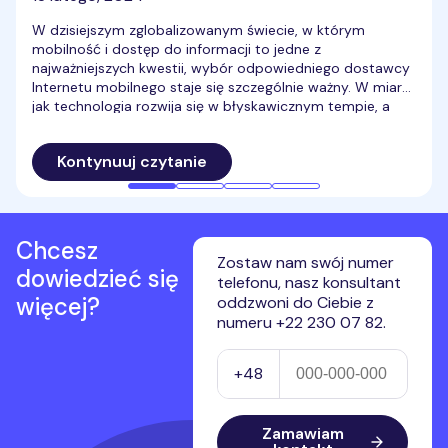
W dzisiejszym zglobalizowanym świecie, w którym
mobilność i dostęp do informacji to jedne z
najważniejszych kwestii, wybór odpowiedniego dostawcy
Internetu mobilnego staje się szczególnie ważny. W miarę
jak technologia rozwija się w błyskawicznym tempie, a
potrzeby użytkowników stale ewoluują, ta decyzja zależy
nie tylko od prędkości i dostępności, ale także
Kontynuuj czytanie
kompatybilności z nowoczesnymi technologiami,
stabilności sygnału oraz elastyczności umów. Przed
dokonaniem wyboru warto zgłębić tajniki działania
Internetu mobilnego, jego różnorodne opcje oraz
najnowsze trendy, aby zapewnić sobie optymalne
Chcesz
połączenie we wszystkich warunkach. Sprawdź, jaki
Zostaw nam swój numer
dowiedzieć się
będzie najlepszy mobilny Internet w 2026 roku.
telefonu, nasz konsultant
więcej?
oddzwoni do Ciebie z
numeru +22 230 07 82.
Numer telefonu
+48
Zamawiam