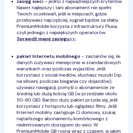
zasięg sieci
– jedno z najważniejszych kryteriów.
Nawet najlepszy i tani abonament nie spełni
Twoich oczekiwań, jeśli w miejscach, gdzie
przebywasz najczęściej, sygnał będzie za słaby.
PremiumMobile korzysta z infrastruktury Plusa,
czyli jednego z największych operatorów.
Sprawdź mapę zasięgu>>;
pakiet Internetu mobilnego
– zastanów się, ile
danych zużywasz miesięcznie w standardowych
warunkach oraz podczas wyjazdów. Jeśli
korzystasz z social mediów, słuchasz muzyki (np.
na siłowni, podczas biegania czy dojazdów),
używasz nawigacji, pomyśl o abonamencie ze
średnią lub dużą ilością GB (w przedziale około
50-80 GB). Bardzo duży pakiet przyda się, jeśli
korzystasz z hotspotu lub oglądasz filmy. Jeśli
Internet mobilny zastępuje Ci domowy, szukaj
najtańszego abonamentu komórkowego z
nielimitowanym dostępem do sieci. W
PremiumMobile GB rosną wraz z czasem, w jakim