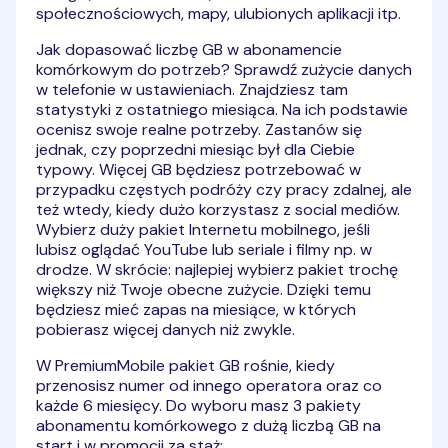
społecznościowych, mapy, ulubionych aplikacji itp.
Jak dopasować liczbę GB w abonamencie
komórkowym do potrzeb? Sprawdź zużycie danych
w telefonie w ustawieniach. Znajdziesz tam
statystyki z ostatniego miesiąca. Na ich podstawie
ocenisz swoje realne potrzeby. Zastanów się
jednak, czy poprzedni miesiąc był dla Ciebie
typowy. Więcej GB będziesz potrzebować w
przypadku częstych podróży czy pracy zdalnej, ale
też wtedy, kiedy dużo korzystasz z social mediów.
Wybierz duży pakiet Internetu mobilnego, jeśli
lubisz oglądać YouTube lub seriale i filmy np. w
drodze. W skrócie: najlepiej wybierz pakiet trochę
większy niż Twoje obecne zużycie. Dzięki temu
będziesz mieć zapas na miesiące, w których
pobierasz więcej danych niż zwykle.
W PremiumMobile pakiet GB rośnie, kiedy
przenosisz numer od innego operatora oraz co
każde 6 miesięcy. Do wyboru masz 3 pakiety
abonamentu komórkowego z dużą liczbą GB na
start i w promocji za staż: