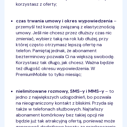
korzystasz z oferty;
czas trwania umowy i okres wypowiedzenia
–
przemyśl też kwestię związaną z elastycznością
umowy. Jeśli nie chcesz przez dłuższy czas nic
zmieniać, wybierz taką na rok lub dłużej, przy
której często otrzymasz lepszą ofertę na
telefon. Pamiętaj jednak, że abonament
bezterminowy pozwala Ci na większą swobodę.
Korzystasz tak długo, jak chcesz. Ważna będzie
też długość okresu wypowiedzenia. W
PremiumMobile to tylko miesiąc;
nielimitowane rozmowy, SMS-y i MMS-y
– to
jedno z największych udogodnień, bo pozwala
na nieograniczony kontakt z bliskimi. Przyda się
także w telefonach służbowych. Najtańszy
abonament komórkowy bez takiej opcji nie
będzie już tak atrakcyjną ofertą, ponieważ może
generować dodatkowe koszty za przekroczenie