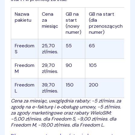
Nazwa
Cena
GB na
GB na start
GB
pakietu
za
start
(dla
(
miesiąc
(nowy
przenoszących
numer)
numer)
Freedom
25,70
55
65
6
S
zł/mies.
Freedom
29,70
90
105
1
M
zł/mies.
Freedom
39,70
150
200
2
L
zł/mies.
Cena za miesiąc, uwzględnia rabaty: -5 zł/mies. za
zgodę na e-fakturę i e‑obsługę umowy, -5 zł/mies.
za zgody marketingowe oraz rabaty WieloSIM:
-5,00 zł/mies. dla Freedom S, -9,00 zł/mies. dla
Freedom M, -19,00 zł/mies. dla Freedom L.