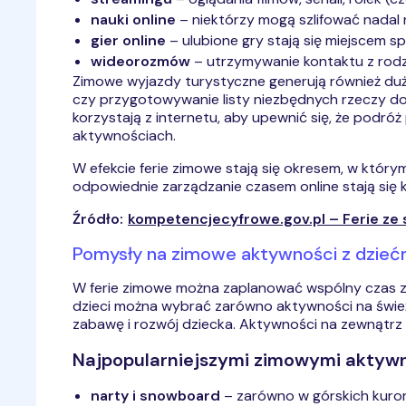
nauki online
– niektórzy mogą szlifować nadal 
gier online
– ulubione gry stają się miejscem s
wideorozmów
– utrzymywanie kontaktu z rodz
Zimowe wyjazdy turystyczne generują również duży
czy przygotowywanie listy niezbędnych rzeczy do
korzystają z internetu, aby upewnić się, że podró
aktywnościach.
W efekcie ferie zimowe stają się okresem, w którym 
odpowiednie zarządzanie czasem online stają się
Źródło:
kompetencjecyfrowe.gov.pl – Ferie ze
Pomysły na zimowe aktywności z dziećm
W ferie zimowe można zaplanować wspólny czas z d
dzieci można wybrać zarówno aktywności na świeży
zabawę i rozwój dziecka. Aktywności na zewnątrz
Najpopularniejszymi zimowymi aktywno
narty i snowboard
– zarówno w górskich kurort