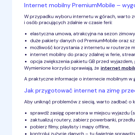
Internet mobilny PremiumMobile – wygo
W przypadku wyboru internetu w górach, warto z
i osób pracujących zdalnie w czasie ferii:
elastyczna umowa, atrakcyjna na sezon zimowy
duże pakiety danych od PremiumMobile oraz szy
możliwość korzystania z internetu w routerze 
internet mobilny do pracy zdalnej w ferie, stream
opcja zwiększenia pakietu GB przed wyjazdem, g
Wymienione korzyści sprawiają, że
internet mobi
A praktyczne informacje o internecie mobilnym w
Jak przygotować internet na zimę prz
Aby uniknąć problemów z siecią, warto zadbać o ki
sprawdź zasięg operatora w miejscu wyjazdu (sz
zaktualizuj routery, zabierz powerbanki, przedłu
pobierz filmy, playlisty i mapy offline,
kontroluj zużycie danych – tu świetnie sprawdz