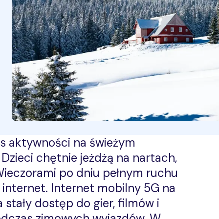
as aktywności na świeżym
Dzieci chętnie jeżdżą na nartach,
 Wieczorami po dniu pełnym ruchu
 internet. Internet mobilny 5G na
tały dostęp do gier, filmów i
 podczas zimowych wyjazdów. W