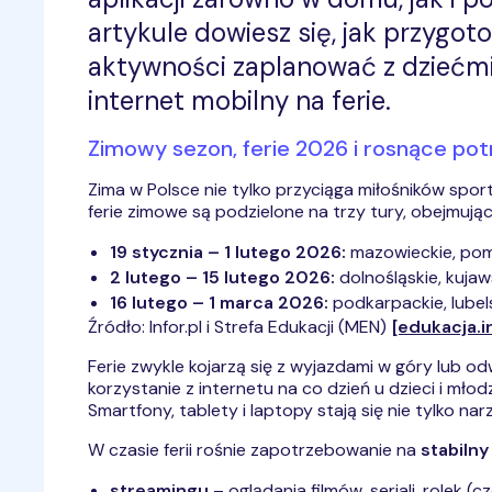
artykule dowiesz się, jak przygoto
aktywności zaplanować z dziećmi
internet mobilny na ferie.
Zimowy sezon, ferie 2026 i rosnące po
Zima w Polsce nie tylko przyciąga miłośników spo
ferie zimowe są podzielone na trzy tury, obejmuj
19 stycznia – 1 lutego 2026:
mazowieckie, pomo
2 lutego – 15 lutego 2026:
dolnośląskie, kujaw
16 lutego – 1 marca 2026:
podkarpackie, lubelsk
Źródło: Infor.pl i Strefa Edukacji (MEN)
[edukacja.in
Ferie zwykle kojarzą się z wyjazdami w góry lub o
korzystanie z internetu na co dzień u dzieci i mł
Smartfony, tablety i laptopy stają się nie tylko n
W czasie ferii rośnie zapotrzebowanie na
stabilny
streamingu
– oglądania filmów, seriali, rolek 