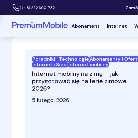
Zamów
(+48) 222 300 782
Infolinia:
Powróć do strony głównej
Abonament
Internet
W
Poradniki i Technologie
Abonamenty i Ofert
Internet i Sieci
Internet mobilny
Internet mobilny na zimę – jak
przygotować się na ferie zimowe
2026?
5 lutego, 2026