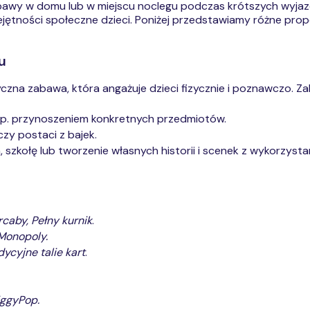
abawy w domu lub w miejscu noclegu podczas krótszych wyja
ejętności społeczne dzieci. Poniżej przedstawiamy różne pro
u
yczna zabawa, która angażuje dzieci fizycznie i poznawczo.
np. przynoszeniem konkretnych przedmiotów.
zy postaci z bajek.
, szkołę lub tworzenie własnych historii i scenek z wykorzys
caby, Pełny kurnik
.
Monopoly.
dycyjne talie kart
.
iggyPop.