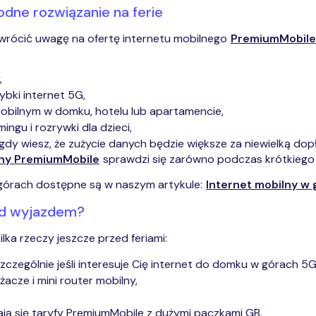
dne rozwiązanie na ferie
wrócić uwagę na ofertę internetu mobilnego
PremiumMobile
,
bki internet 5G,
mobilnym w domku, hotelu lub apartamencie,
ingu i rozrywki dla dzieci,
dy wiesz, że zużycie danych będzie większe za niewielką dop
lny PremiumMobile
sprawdzi się zarówno podczas krótkiego wy
 górach dostępne są w naszym artykule:
Internet mobilny w g
ed wyjazdem?
lka rzeczy jeszcze przed feriami:
czególnie jeśli interesuje Cię internet do domku w górach 5G
żacze i mini router mobilny,
ają się taryfy PremiumMobile z dużymi paczkami GB,