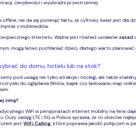
acji, cierpliwości i wyobraźni przestrzennej.
fline, nie da się pominąć faktu, że cyfrowy świat jest dla dz
chętnie z multimediów.
bezpiecznego internetu. Ważne jest również ustalenie
zasad
d
nym, mogą łatwo pochłaniać dzieci, dlatego warto planować d
wybrać do domu, hotelu lub na stok?
rzemy pod uwagę nie tylko atrakcje i noclegi, ale także stabil
 i rozrywki do oglądania filmów, bajek czy ładowaniu map onlin
iem.
ej zimą?
ycyjnego WiFi w pensjonatach internet mobilny na ferie daje 
ku. Duży zasięg LTE i 5G w Polsce sprawia, że to obecnie najl
tutem jest
WiFi Calling
, które poprawia jakość połączeń w pen