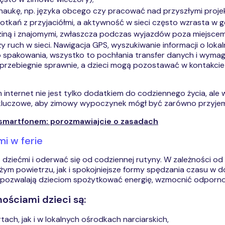
naukę, np. języka obcego czy pracować nad przyszłymi proje
potkań z przyjaciółmi, a aktywność w sieci często wzrasta w
iną i znajomymi, zwłaszcza podczas wyjazdów poza miejscem
 ruch w sieci. Nawigacja GPS, wyszukiwanie informacji o lok
 spakowania, wszystko to pochłania transfer danych i wymag
ż przebiegnie sprawnie, a dzieci mogą pozostawać w kontakcie
internet nie jest tylko dodatkiem do codziennego życia, ale wr
 kluczowe, aby zimowy wypoczynek mógł być zarówno przyjemny
 smartfonem: porozmawiajcie o zasadach
i w ferie
ziećmi i oderwać się od codziennej rutyny. W zależności od
m powietrzu, jak i spokojniejsze formy spędzania czasu w do
 pozwalają dzieciom spożytkować energię, wzmocnić odpornoś
ściami dzieci są:
ach, jak i w lokalnych ośrodkach narciarskich,