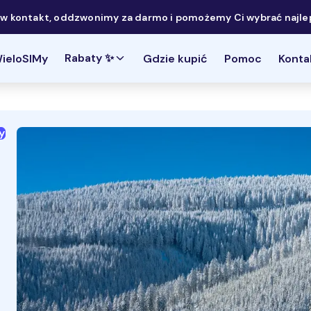
 kontakt, oddzwonimy za darmo i pomożemy Ci wybrać najlep
Rabaty ✨
ieloSIMy
Gdzie kupić
Pomoc
Konta
y