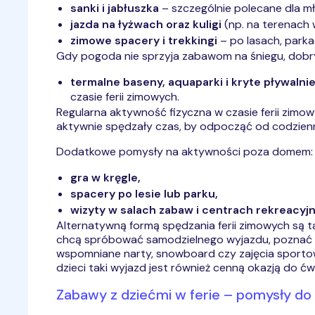
sanki i jabłuszka
– szczególnie polecane dla mł
jazda na łyżwach oraz kuligi
(np. na terenach w
zimowe spacery i trekkingi
– po lasach, parka
Gdy pogoda nie sprzyja zabawom na śniegu, dobr
termalne baseny, aquaparki i kryte pływalni
czasie ferii zimowych.
Regularna aktywność fizyczna w czasie ferii zimow
aktywnie spędzały czas, by odpocząć od codziennej
Dodatkowe pomysły na aktywności poza domem:
gra w kręgle,
spacery po lesie lub parku,
wizyty w salach zabaw i centrach rekreacyj
Alternatywną formą spędzania ferii zimowych są 
chcą spróbować samodzielnego wyjazdu, poznać ró
wspomniane narty, snowboard czy zajęcia sportowe
dzieci taki wyjazd jest również cenną okazją do ć
Zabawy z dziećmi w ferie – pomysły d