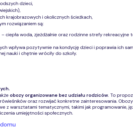
odszych dzieci,
iejskich),
ch krajobrazowych i okolicznych ścieżkach,
ym rozwiązaniem są:
e
– ciepła woda, zjeżdżalnie oraz rodzinne strefy rekreacyjne t
ych wpływa pozytywnie na kondycję dzieci i poprawia ich samo
 nauki i chętnie wróciły do szkoły.
nych.
także
obozy organizowane bez udziału rodziców
. To propoz
wieśników oraz rozwijać konkretne zainteresowania. Obozy 
 z warsztatami tematycznymi, takimi jak programowanie, język
wiczenia umiejętności społecznych.
o domu