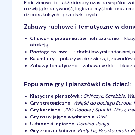
Ferie zimowe to także idealny czas na wspólne z
rozwijają kreatywność, logiczne myślenie oraz umi
dzieci szkolnych i przedszkolnych.
Zabawy ruchowe i tematyczne w dom
Chowanie przedmiotów i ich szukanie
– klas
atrakcją.
Podłoga to lawa
– z dodatkowymi zadaniami, 
Kalambury
– pokazywanie zwierząt, zawodów c
Zabawy tematyczne
– zabawa w sklep, lekarza
Popularne gry i planszówki dla dzieci:
Klasyczne planszówki:
Chińczyk, Scrabble, War
Gry strategiczne:
Wsiąść do pociągu Europa, 
Gry karciane:
UNO, Dobble / Spot It!, Wirus
,
tra
Gry rozwijające wyobraźnię:
Dixit.
Układanki logiczne:
Domino, Jenga.
Gry zręcznościowe:
Rudy Lis, Beczka pirata, P