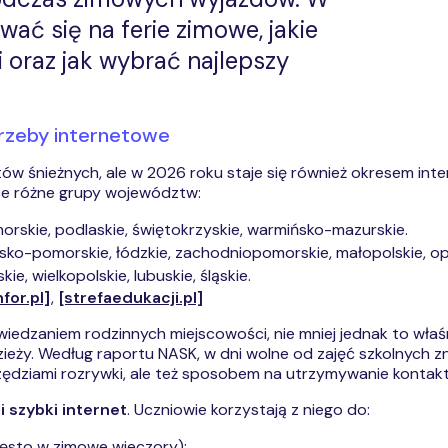
wać się na ferie zimowe, jakie
 oraz jak wybrać najlepszy
trzeby internetowe
rtów śnieżnych, ale w 2026 roku staje się również okresem in
ące różne grupy województw:
rskie, podlaskie, świętokrzyskie, warmińsko-mazurskie.
sko-pomorskie, łódzkie, zachodniopomorskie, małopolskie, op
ie, wielkopolskie, lubuskie, śląskie.
for.pl]
,
[strefaedukacji.pl]
dwiedzaniem rodzinnych miejscowości, nie mniej jednak to wła
odzieży. Według raportu NASK, w dni wolne od zajęć szkolnych
arzędziami rozrywki, ale też sposobem na utrzymywanie kontakt
 i szybki internet
. Uczniowie korzystają z niego do:
(często w zimowe wieczory);