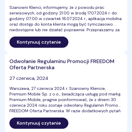
Szanowni Klienci, informujemy, że z powodu prac
serwisowych, od godziny 21:00 w środę 17.07.2024 r. do
godziny 07:00 w czwartek 18.07.2024 r., aplikacja mobilna
oraz dostęp do konta klienta mogą być tymczasowo
niedostępne lub nie działać poprawnie. Przepraszamy za
wszelkie niedogodności i dziękujemy za wyrozumiałość.
Nasze działania mają na celu poprawę jakości usług i
Kontynuuj czytanie
zapewnienie […]
Odwołanie Regulaminu Promocji FREEDOM
Oferta Partnerska
27 czerwca, 2024
Warszawa, 27 czerwca 2024 r. Szanowny Kliencie,
Premium Mobile Sp. z o.o., świadcząca usługę pod marką
Premium Mobile, pragnie poinformować, że z dniem 30
czerwca 2024 roku zostaje odwołany Regulamin Promocji
FREEDOM Oferta Partnerska. W razie dodatkowych pytań
prosimy o kontakt z Działem Obsługi Klienta Premium
Mobile telefonicznie pod numerami +48 222 300 999 lub
Kontynuuj czytanie
+48 722 792 […]