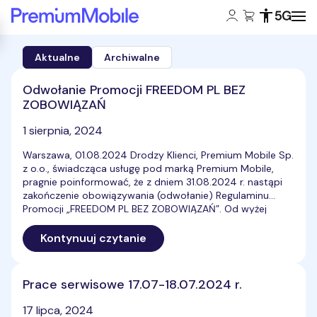
Konto klienta:
Koszyk:
Dostępność
Zasięg 5
Powróć do strony głównej
Komunikaty
-
Aktualne
Archiwalne
aktualne
Odwołanie Promocji FREEDOM PL BEZ
ZOBOWIĄZAŃ
1 sierpnia, 2024
Warszawa, 01.08.2024 Drodzy Klienci, Premium Mobile Sp.
z o.o., świadcząca usługę pod marką Premium Mobile,
pragnie poinformować, że z dniem 31.08.2024 r. nastąpi
zakończenie obowiązywania (odwołanie) Regulaminu
Promocji „FREEDOM PL BEZ ZOBOWIĄZAŃ”. Od wyżej
wskazanej daty oferta nie będzie już dostępna w
sprzedaży. W razie dodatkowych pytań prosimy o kontakt
Kontynuuj czytanie
z Działem Obsługi Klienta Premium […]
Prace serwisowe 17.07-18.07.2024 r.
17 lipca, 2024