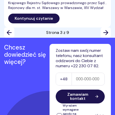
Krajowego Rejestru Sądowego prowadzonego przez Sąd
Rejonowy dla m. st. Warszawy w Warszawie, XIV Wydział
Gospodarczy Krajowego Rejestru Sądowego pod
numerem 0000746584, ogłasza niniejszym poprzez
Kontynuuj czytanie
udostępnienie do publicznej wiadomości, zgodnie z art.
500 […]
Strona
3
z
9
Chcesz
Zostaw nam swój numer
dowiedzieć się
telefonu, nasz konsultant
więcej?
oddzwoni do Ciebie z
numeru +22 230 07 82.
Numer telefonu
+48
Zamawiam
kontakt
Wyrażam
wymagane
zgody na