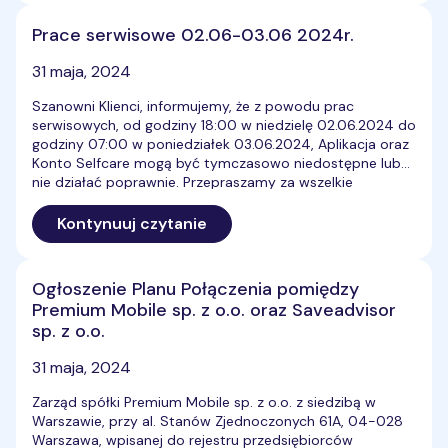
Prace serwisowe 02.06-03.06 2024r.
31 maja, 2024
Szanowni Klienci, informujemy, że z powodu prac
serwisowych, od godziny 18:00 w niedzielę 02.06.2024 do
godziny 07:00 w poniedziałek 03.06.2024, Aplikacja oraz
Konto Selfcare mogą być tymczasowo niedostępne lub
nie działać poprawnie. Przepraszamy za wszelkie
niedogodności i dziękujemy za wyrozumiałość. Nasze
działania mają na celu poprawę jakości usług i
Kontynuuj czytanie
zapewnienie jeszcze lepszej obsługi w przyszłości. […]
Ogłoszenie Planu Połączenia pomiędzy
Premium Mobile sp. z o.o. oraz Saveadvisor
sp. z o.o.
31 maja, 2024
Zarząd spółki Premium Mobile sp. z o.o. z siedzibą w
Warszawie, przy al. Stanów Zjednoczonych 61A, 04-028
Warszawa, wpisanej do rejestru przedsiębiorców